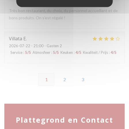
Très bon restaurant, du choix, du personnel accueillant et de
bons produits. On s'est régalé !
Villata
E
2026-07-22
- 21:00 - Gasten 2
Service
:
5
/5
Atmosfeer
:
5
/5
Keuken
:
4
/5
Kwaliteit / Prijs
:
4
/5
1
2
3
Plattegrond en Contact