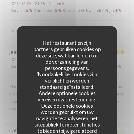
2026-07-25
- 21:15 - Gasten 5
Service
:
5
/5
Atmosfeer
:
5
/5
Keuken
:
5
/5
Kwaliteit / Prijs
:
4
/5
Toujours aussi bon et accueillant. Hâte de revenir.
Het restaurant en zijn
partners gebruiken cookies op
Jean Pierre
V
deze site, wat kan leiden tot
2026-07-26
- 19:00 - Gasten 2
de verzameling van
Service
:
5
/5
Atmosfeer
:
5
/5
Keuken
:
5
/5
Kwaliteit / Prijs
:
5
/5
persoonsgegevens.
'Noodzakelijke' cookies zijn
verplicht en worden
standaard geïnstalleerd.
Plats de montagnes et plus classiques faisant la part belle aux
Andere optionele cookies
produits locaux et parfaitement cuisinés Vins judicieusement
vereisen uw toestemming.
choisis Personnel chaleureux et attentif Nous avons passé
Deze optionele cookies
une excellente soirée et nous reviendrons avec des amis !
worden gebruikt om uw
navigatie te analyseren, het
sitepubliek te meten, functies
Catherine
I
te bieden (bijv. gerelateerd