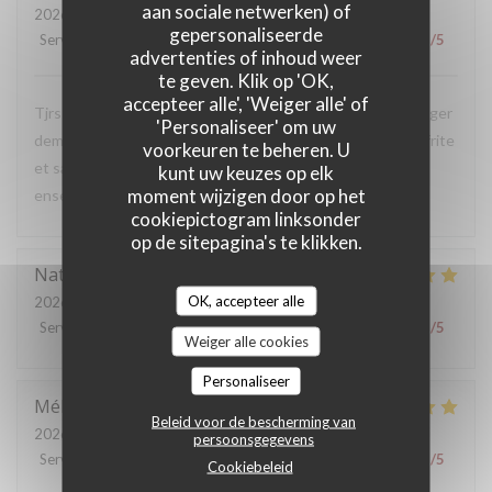
aan sociale netwerken) of
2026-07-24
- 19:00 - Gasten 3
gepersonaliseerde
Service
:
5
/5
Atmosfeer
:
5
/5
Keuken
:
4
/5
Kwaliteit / Prijs
:
5
/5
advertenties of inhoud weer
te geven. Klik op 'OK,
accepteer alle', 'Weiger alle' of
Tjrs aussi bon. Gondue savoyarde au cèpe excellente. Burger
'Personaliseer' om uw
demandé a point refais car viande pas assez cuite. Bonne frite
voorkeuren te beheren. U
et salade. Dommage que l'on a attendu pour manger
kunt uw keuzes op elk
moment wijzigen door op het
ensemble Bon dessert
cookiepictogram linksonder
op de sitepagina's te klikken.
Natalia
P
OK, accepteer alle
2026-07-25
- 12:15 - Gasten 4
Service
:
4
/5
Atmosfeer
:
4
/5
Keuken
:
5
/5
Kwaliteit / Prijs
:
5
/5
Weiger alle cookies
Personaliseer
Mélanie
G
Beleid voor de bescherming van
2026-07-23
- 19:00 - Gasten 4
persoonsgegevens
Service
:
5
/5
Atmosfeer
:
5
/5
Keuken
:
5
/5
Kwaliteit / Prijs
:
5
/5
Cookiebeleid