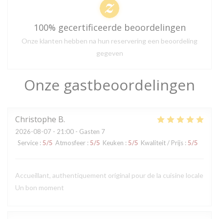
100% gecertificeerde beoordelingen
Onze klanten hebben na hun reservering een beoordeling
gegeven
Onze gastbeoordelingen
Christophe
B
2026-08-07
- 21:00 - Gasten 7
Service
:
5
/5
Atmosfeer
:
5
/5
Keuken
:
5
/5
Kwaliteit / Prijs
:
5
/5
Accueillant, authentiquement original pour de la cuisine locale
Un bon moment