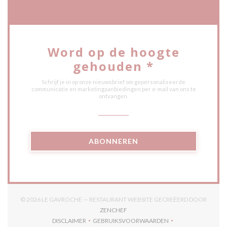
Word op de hoogte
gehouden
*
Schrijf je in op onze nieuwsbrief om gepersonaliseerde
communicatie en marketingaanbiedingen per e-mail van ons te
ontvangen.
ABONNEREN
© 2026 LE GAVROCHE — RESTAURANT WEBSITE GECREËERD DOOR
((OPENT IN EEN NIEUW VENSTER))
ZENCHEF
DISCLAIMER
GEBRUIKSVOORWAARDEN
((OPENT IN EEN NIEUW VENSTER))
((OPENT IN EEN NIEUW VENSTER)