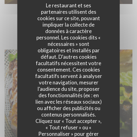
Le restaurant et ses
partenaires utilisent des
cookies sur ce site, pouvant
CUISINE
impliquer la collecte de
données à caractère
personnel. Les cookies dits «
nécessaires » sont
obligatoires et installés par
défaut. D'autres cookies
facultatifs nécessitent votre
consentement. Ces cookies
facultatifs servent à analyser
votre navigation, mesurer
l'audience du site, proposer
des fonctionnalités (ex : en
lien avec les réseaux sociaux)
ou afficher des publicités ou
contenus personnalisés.
Cliquez sur « Tout accepter »,
« Tout refuser » ou «
Personnaliser » pour gérer