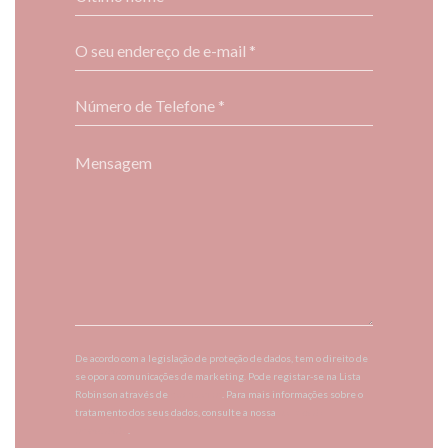
De acordo com a legislação de proteção de dados, tem o direito de
se opor a comunicações de marketing. Pode registar-se na Lista
Robinson através de
robinson.pt
. Para mais informações sobre o
tratamento dos seus dados, consulte a nossa
política de
privacidade
.