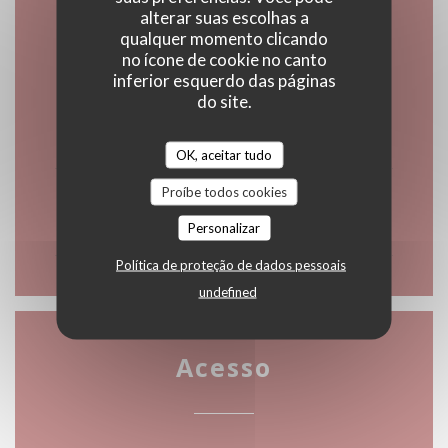
Horário de abertura
alterar suas escolhas a
qualquer momento clicando
no ícone de cookie no canto
inferior esquerdo das páginas
do site.
Segunda-feira
Fechado
OK, aceitar tudo
Proíbe todos cookies
Ter
-
Dom
12:00 - 14:00
19:00 - 22:00
Personalizar
•
Política de proteção de dados pessoais
undefined
Acesso