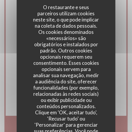
O restaurante e seus
parceiros utilizam cookies
Culinária
neste site, o que pode implicar
Caseiro, produtos frescos
na coleta de dados pessoais.
Os cookies denominados
«necessários» são
Serviços
obrigatórios e instalados por
Privatização, Ar condicionado, Esplanada
padrão. Outros cookies
opcionais requerem seu
consentimento. Esses cookies
Métodos de pagamento
opcionais servem para
analisar sua navegação, medir
Amex, Pagamento sem contato,
a audiência do site, oferecer
Eurocard/Mastercard, Títulos de restaurante,
funcionalidades (por exemplo,
Dinheiro, Visa, Cheques de férias, Cheques,
relacionadas às redes sociais)
ou exibir publicidade ou
Cartão Azul
conteúdos personalizados.
Clique em 'OK, aceitar tudo',
'Recusar tudo' ou
'Personalizar' para gerenciar
suas preferências. Você pode