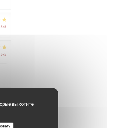
5
/5
5
/5
4
/5
торые вы хотите
ровать