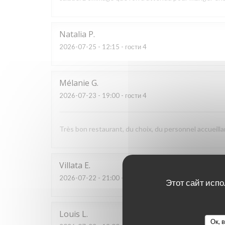
Natalia
P
2026-07-25
- 12:15 - гости 4
Mélanie
G
2026-07-23
- 19:00 - гости 4
Très bon restaurant, du choix, du personnel accueilla
Villata
E
2026-07-22
- 21:00 - гости 2
Этот сайт испо
Louis
L
Ок, 