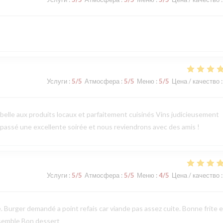
Услуги
:
5
/5
Атмосфера
:
5
/5
Меню
:
5
/5
Цена / качество
:
 belle aux produits locaux et parfaitement cuisinés Vins judicieusement
 passé une excellente soirée et nous reviendrons avec des amis !
Услуги
:
5
/5
Атмосфера
:
5
/5
Меню
:
4
/5
Цена / качество
:
 Burger demandé a point refais car viande pas assez cuite. Bonne frite e
semble Bon dessert