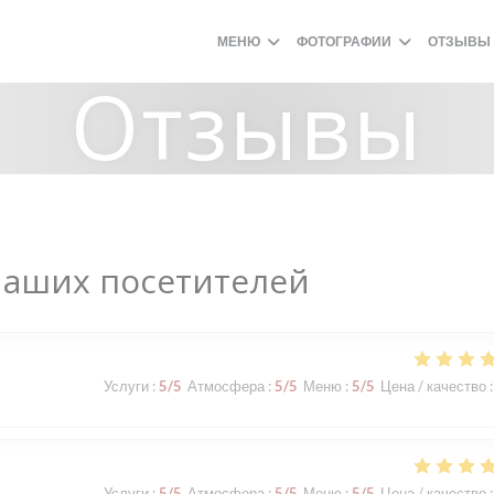
МЕНЮ
ФОТОГРАФИИ
ОТЗЫВЫ
Отзывы
наших посетителей
Услуги
:
5
/5
Атмосфера
:
5
/5
Меню
:
5
/5
Цена / качество
:
Услуги
:
5
/5
Атмосфера
:
5
/5
Меню
:
5
/5
Цена / качество
: