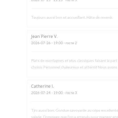
Toujours aussi bon et accueillant. Hâte de revenir.
Jean Pierre
V
2026-07-26
- 19:00 - гости 2
Plats de montagnes et plus classiques faisant la part
choisis Personnel chaleureux et attentif Nous avons
Catherine
I
2026-07-24
- 19:00 - гости 3
Tjrs aussi bon. Gondue savoyarde au cèpe excellente.
salade. Dommage que l'on a attendu pour manger en