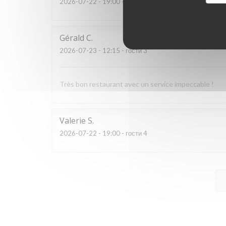
2026-07-22
- 19:00 - гости 3
Gérald
C
2026-07-23
- 12:15 - гости 3
Très bon restaurant avec un service impeccable !
Valerie
S
2026-07-22
- 19:00 - гости 4