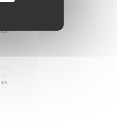
4
/5
5
/5
4
/5