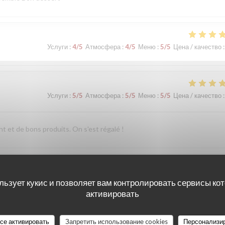
Услуги
:
4
/5
Атмосфера
:
4
/5
Меню
:
5
/5
Цена / качество
:
Услуги
:
5
/5
Атмосфера
:
5
/5
Меню
:
5
/5
Цена / качество
:
nt et de bons produits. On s'est régalé !
Услуги
:
5
/5
Атмосфера
:
5
/5
Меню
:
4
/5
Цена / качество
:
льзует кукис и позволяет вам контролировать сервисы ко
активировать
все активировать
Запретить использование cookies
Персонализи