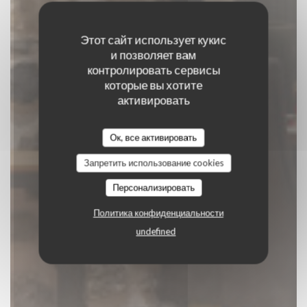
Этот сайт использует кукис
и позволяет вам
контролировать сервисы
LE GAVROCHE
которые вы хотите
активировать
ТРАДИЦИОННЫЙ РЕСТОРАН
Ок, все активировать
|
BRIANCON
Запретить использование cookies
Персонализировать
ЗАБРОНИРОВАТЬ СТОЛИК
Политика конфиденциальности
undefined