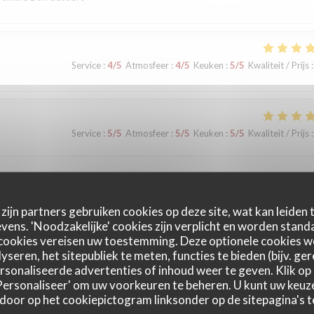
Service
:
4
/5
Atmosfeer
:
4
/5
Keuken
:
5
/5
Kwaliteit / Prijs
:
Service
:
5
/5
Atmosfeer
:
5
/5
Keuken
:
5
/5
Kwaliteit / Prijs
:
nt et de bons produits. On s'est régalé !
zijn partners gebruiken cookies op deze site, wat kan leiden
ens. 'Noodzakelijke' cookies zijn verplicht en worden standa
cookies vereisen uw toestemming. Deze optionele cookies 
Service
:
5
/5
Atmosfeer
:
5
/5
Keuken
:
4
/5
Kwaliteit / Prijs
:
yseren, het sitepubliek te meten, functies te bieden (bijv. ge
sonaliseerde advertenties of inhoud weer te geven. Klik op '
 'Personaliseer' om uw voorkeuren te beheren. U kunt uw keu
 door op het cookiepictogram linksonder op de sitepagina's te