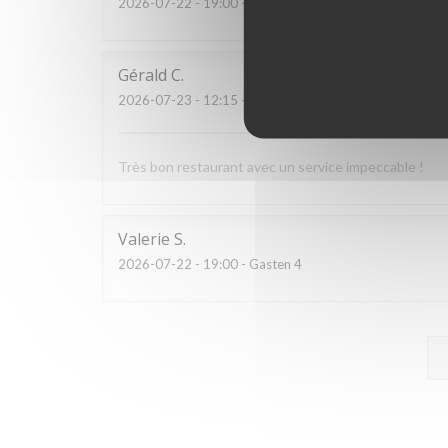
2026-07-22
- 19:00 - Gasten 3
Gérald
C
2026-07-23
- 12:15 - Gasten 3
Très bon restaurant avec un service impeccable !
Valerie
S
2026-07-22
- 19:00 - Gasten 4