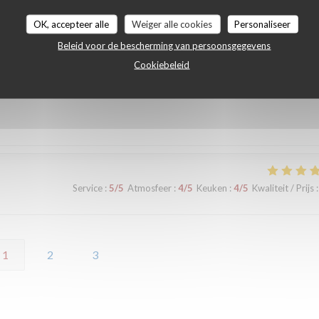
Service
:
5
/5
Atmosfeer
:
5
/5
Keuken
:
5
/5
Kwaliteit / Prijs
:
OK, accepteer alle
Weiger alle cookies
Personaliseer
Beleid voor de bescherming van persoonsgegevens
Cookiebeleid
Service
:
5
/5
Atmosfeer
:
5
/5
Keuken
:
5
/5
Kwaliteit / Prijs
:
Service
:
5
/5
Atmosfeer
:
4
/5
Keuken
:
4
/5
Kwaliteit / Prijs
:
1
2
3