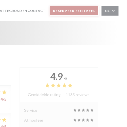
LATTEGROND EN CONTACT
RESERVEER EEN TAFEL
NL
4.9
/5
Gemiddelde rating —
1133 reviews
4
/5
Service
Atmosfeer
4
/5