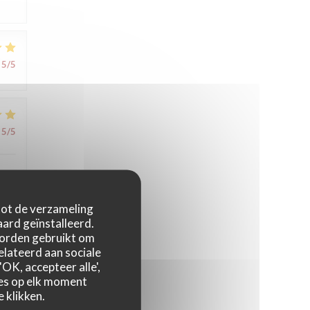
5
/5
5
/5
 tot de verzameling
ard geïnstalleerd.
worden gebruikt om
4
/5
relateerd aan sociale
OK, accepteer alle',
zes op elk moment
 klikken.