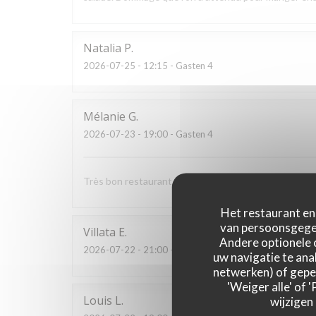
Natalia
P
2026-07-25
- 12:15 - Gasten 4
Mélanie
G
2026-07-23
- 19:00 - Gasten 4
Très bon restaurant, du choix, du personnel accueilla
Het restaurant en 
van persoonsgegev
Villata
E
Andere optionele 
2026-07-22
- 21:00 - Gasten 2
uw navigatie te anal
netwerken) of geper
'Weiger alle' of
Louis
L
wijzigen