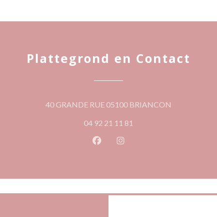
Plattegrond en Contact
((opent in een
40 GRANDE RUE 05100 BRIANCON
04 92 21 11 81
Facebook ((opent in een nieuw 
Instagram ((opent in een 