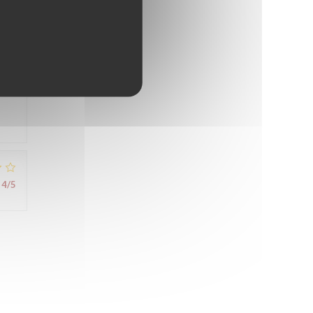
4
/5
5
/5
4
/5