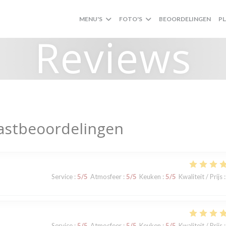
MENU'S
FOTO'S
BEOORDELINGEN
P
Reviews
astbeoordelingen
Service
:
5
/5
Atmosfeer
:
5
/5
Keuken
:
5
/5
Kwaliteit / Prijs
:
Service
:
5
/5
Atmosfeer
:
5
/5
Keuken
:
5
/5
Kwaliteit / Prijs
: