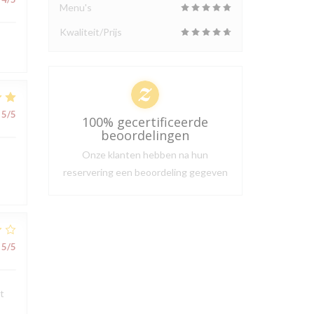
Menu's
Kwaliteit/Prijs
5
/5
100% gecertificeerde
beoordelingen
Onze klanten hebben na hun
reservering een beoordeling gegeven
5
/5
t