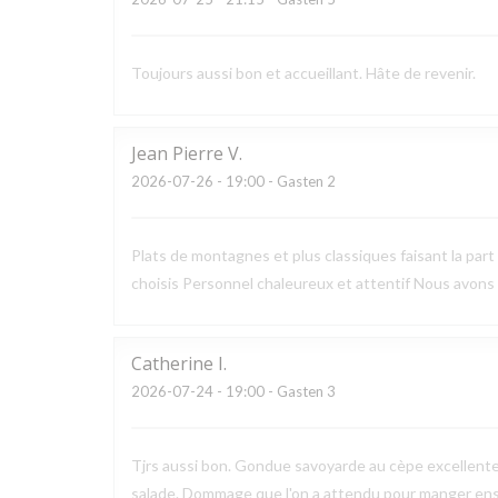
Toujours aussi bon et accueillant. Hâte de revenir.
Jean Pierre
V
2026-07-26
- 19:00 - Gasten 2
Plats de montagnes et plus classiques faisant la part
choisis Personnel chaleureux et attentif Nous avons
Catherine
I
2026-07-24
- 19:00 - Gasten 3
Tjrs aussi bon. Gondue savoyarde au cèpe excellente.
salade. Dommage que l'on a attendu pour manger en