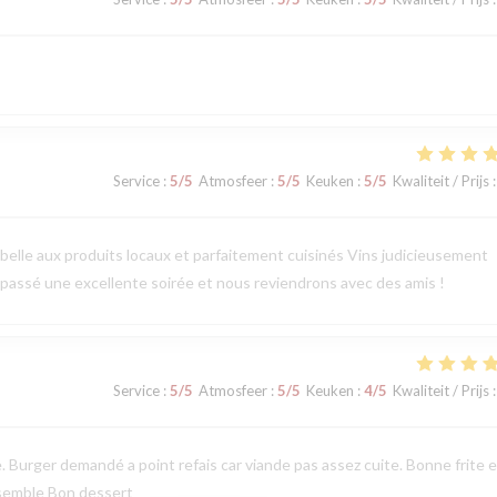
Service
:
5
/5
Atmosfeer
:
5
/5
Keuken
:
5
/5
Kwaliteit / Prijs
:
 belle aux produits locaux et parfaitement cuisinés Vins judicieusement
 passé une excellente soirée et nous reviendrons avec des amis !
Service
:
5
/5
Atmosfeer
:
5
/5
Keuken
:
4
/5
Kwaliteit / Prijs
:
 Burger demandé a point refais car viande pas assez cuite. Bonne frite e
semble Bon dessert