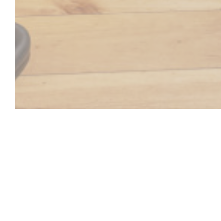
LE GAVROCHE
Situé à Briançon, au coeur de la cité Vauban, Le Gavr
qui vous propose une cuisine traditionnelle et mont