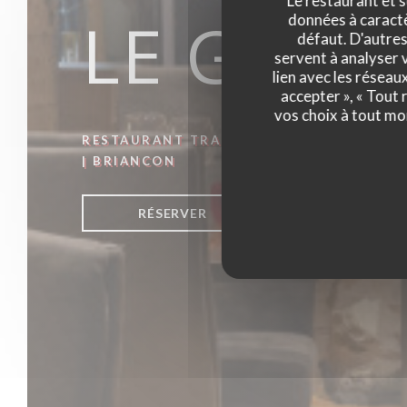
Le restaurant et s
LE GAVR
données à caractèr
défaut. D'autres
servent à analyser v
lien avec les réseau
accepter », « Tout
vos choix à tout mo
RESTAURANT TRADITIONNEL
|
BRIANCON
RÉSERVER