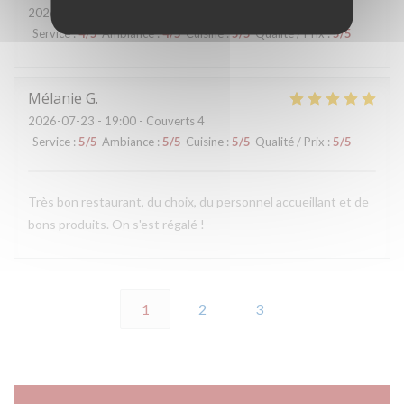
2026-07-25
- 12:15 - Couverts 4
Service
:
4
/5
Ambiance
:
4
/5
Cuisine
:
5
/5
Qualité / Prix
:
5
/5
Mélanie
G
2026-07-23
- 19:00 - Couverts 4
Service
:
5
/5
Ambiance
:
5
/5
Cuisine
:
5
/5
Qualité / Prix
:
5
/5
Très bon restaurant, du choix, du personnel accueillant et de
bons produits. On s'est régalé !
1
2
3