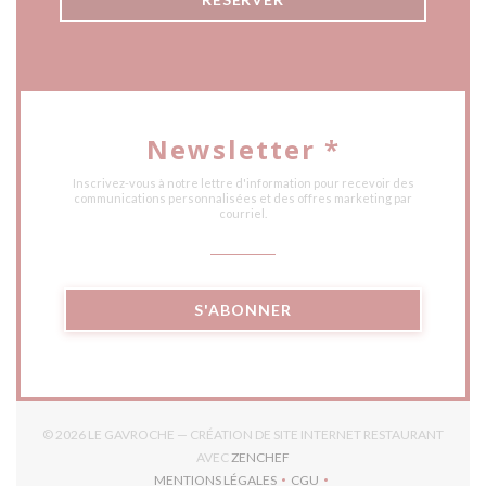
Newsletter
*
Inscrivez-vous à notre lettre d'information pour recevoir des
communications personnalisées et des offres marketing par
courriel.
S'ABONNER
© 2026 LE GAVROCHE — CRÉATION DE SITE INTERNET RESTAURANT
((OUVRE UNE NOUVELLE FENÊTR
AVEC
ZENCHEF
MENTIONS LÉGALES
CGU