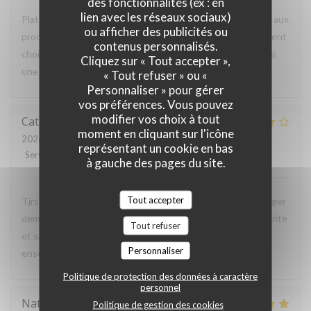
des fonctionnalités (ex : en
lien avec les réseaux sociaux)
Plats de montagnes et plus classiques faisant la part belle aux
ou afficher des publicités ou
produits locaux et parfaitement cuisinés Vins judicieusement
contenus personnalisés.
choisis Personnel chaleureux et attentif Nous avons passé
Cliquez sur « Tout accepter »,
une excellente soirée et nous reviendrons avec des amis !
« Tout refuser » ou «
Personnaliser » pour gérer
vos préférences. Vous pouvez
modifier vos choix à tout
Catherine
I
moment en cliquant sur l'icône
2026-07-24
- 19:00 - Couverts 3
représentant un cookie en bas
Service
:
5
/5
Ambiance
:
5
/5
Cuisine
:
4
/5
Qualité / Prix
:
5
/5
à gauche des pages du site.
Tout accepter
Tjrs aussi bon. Gondue savoyarde au cèpe excellente. Burger
demandé a point refais car viande pas assez cuite. Bonne frite
Tout refuser
et salade. Dommage que l'on a attendu pour manger
Personnaliser
ensemble Bon dessert
Politique de protection des données à caractère
personnel
Natalia
P
Politique de gestion des cookies