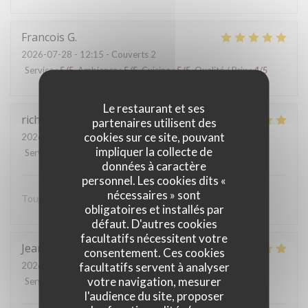
Francois
G
2026-07-28
- 12:15 - Couverts 2
Service
:
5
/5
Ambiance
:
5
/5
Cuisine
:
5
/5
Qualité / Prix
:
4
/5
Le restaurant et ses
richard
C
partenaires utilisent des
cookies sur ce site, pouvant
2026-07-25
- 21:15 - Couverts 5
impliquer la collecte de
Service
:
5
/5
Ambiance
:
5
/5
Cuisine
:
5
/5
Qualité / Prix
:
4
/5
données à caractère
personnel. Les cookies dits «
nécessaires » sont
Toujours aussi bon et accueillant. Hâte de revenir.
obligatoires et installés par
défaut. D'autres cookies
facultatifs nécessitent votre
Jean Pierre
V
consentement. Ces cookies
facultatifs servent à analyser
2026-07-26
- 19:00 - Couverts 2
votre navigation, mesurer
Service
:
5
/5
Ambiance
:
5
/5
Cuisine
:
5
/5
Qualité / Prix
:
5
/5
l'audience du site, proposer